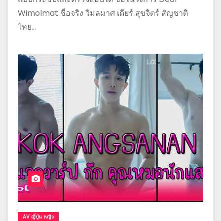
Wimolmat ชื่อจริง วิมลมาศ เดียร์ สุขจิตร์ สัญชาติ
ไทย…
AV ญี่ปุ่น หญิง