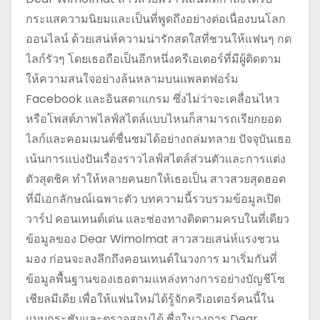
กระแสความนิยมและเป็นที่พูดถึงอย่างต่อเนื่องบนโลก
ออนไลน์ ด้วยเสน่ห์ความน่ารักสดใสที่ชวนให้แฟนๆ กด
ไลก์รัวๆ โดยเธอถือเป็นอีกหนึ่งครีเอเตอร์ที่มีผู้ติดตาม
ให้ความสนใจอย่างล้นหลามบนแพลตฟอร์ม
Facebook และอินสตาแกรม ซึ่งไม่ว่าจะเคลื่อนไหว
หรือโพสต์ภาพไลฟ์สไตล์แบบไหนก็สามารถเรียกยอด
ไลก์และคอมเมนต์ชื่นชมได้อย่างถล่มทลาย ปัจจุบันเธอ
เน้นการแบ่งปันเรื่องราวไลฟ์สไตล์ส่วนตัวและการแต่ง
ตัวสุดชิค ทำให้หลายคนยกให้เธอเป็น สาวสวยสุดฮอต
ที่มีเอกลักษณ์เฉพาะตัว บทความนี้รวบรวมข้อมูลเปิด
วาร์ป คอนเทนต์เด่น และช่องทางติดตามครบในที่เดียว
ข้อมูลของ Dear Wimolmat สาวสวยเสน่ห์แรงชวน
มอง ก่อนจะลงลึกถึงคอนเทนต์ในวงการ มาเริ่มกันที่
ข้อมูลพื้นฐานของเธอตามแหล่งทางการอย่างบัญชีโซ
เชียลมีเดีย เพื่อให้แฟนใหม่ได้รู้จักครีเอเตอร์คนนี้ใน
แบบกระชับและตรวจสอบได้ ชื่อในวงการ Dear