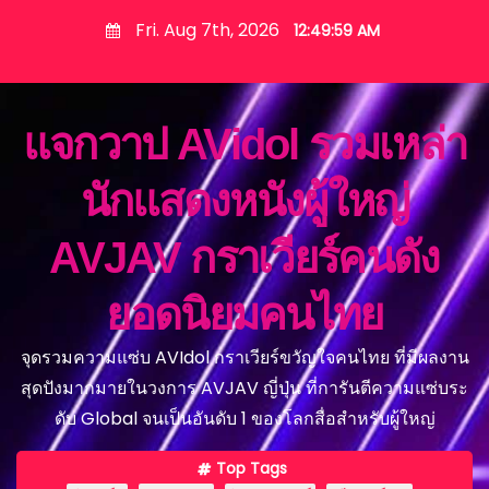
S
Fri. Aug 7th, 2026
12:50:00 AM
k
i
p
แจกวาป AVidol รวมเหล่า
t
o
นักแสดงหนังผู้ใหญ่
c
o
AVJAV กราเวียร์คนดัง
n
t
ยอดนิยมคนไทย
e
n
จุดรวมความแซ่บ AVIdol กราเวียร์ขวัญใจคนไทย ที่มีผลงาน
t
สุดปังมากมายในวงการ AVJAV ญี่ปุ่น ที่การันตีความแซ่บระ
ดับ Global จนเป็นอันดับ 1 ของโลกสื่อสำหรับผู้ใหญ่
Top Tags