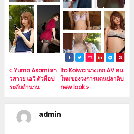
Yuma Asami สา
Ito Koiwa นางเอก AV คน
P
วสาวย เอวี ตัวท็อป
ใหม่ของวงการแดนปลาดิบ
o
ระดับตำนาน
new look
s
t
admin
n
a