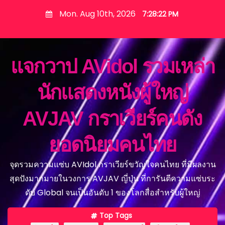
S
Mon. Aug 10th, 2026
7:28:24 PM
k
i
p
แจกวาป AVidol รวมเหล่า
t
o
นักแสดงหนังผู้ใหญ่
c
o
AVJAV กราเวียร์คนดัง
n
t
ยอดนิยมคนไทย
e
n
จุดรวมความแซ่บ AVIdol กราเวียร์ขวัญใจคนไทย ที่มีผลงาน
t
สุดปังมากมายในวงการ AVJAV ญี่ปุ่น ที่การันตีความแซ่บระ
ดับ Global จนเป็นอันดับ 1 ของโลกสื่อสำหรับผู้ใหญ่
Top Tags