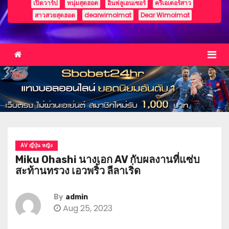
เปิดวาร์ป
หนุ่มสุดฮอต
อินฟลูเอนเซอร์
ครีเอเตอร์สาว
สาวสวยสุดฮอต
dearwimolmat
Dear Wimolmat
AV ญี่ปุ่น หญิง
Miku Ohashi นางเอก AV กับผลงานที่แซ่บ
สะท้านทรวง เอวพริ้ว ลีลาเริ่ด
By
admin
Aug 25, 2023