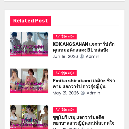
v
i
Related Post
g
AV ญี่ปุ่น หญิง
a
KOK ANGSANAN แจกวาร์ป ก๊ก
คุณหมอนักแสดง BL หล่อปัง
t
Jun 18, 2026
Admin
i
AV ญี่ปุ่น หญิง
o
Emika shirakami เอมิกะ ชิรา
คาม แจกวาร์ป ดาวรุ่งญี่ปุ่น
n
May 21, 2026
Admin
AV ญี่ปุ่น หญิง
ซูซูโมริ เรมุ แจกวาร์ปอดีต
พยาบาลสาวญี่ปุ่นเสน่ห์สะกดใจ