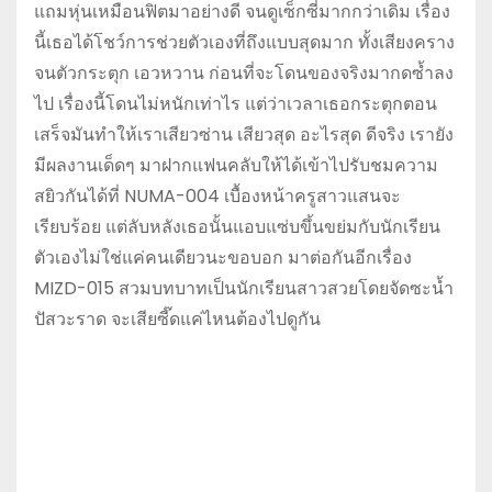
แถมหุ่นเหมือนฟิตมาอย่างดี จนดูเซ็กซี่มากกว่าเดิม เรื่อง
นี้เธอได้โชว์การช่วยตัวเองที่ถึงแบบสุดมาก ทั้งเสียงคราง
จนตัวกระตุก เอวหวาน ก่อนที่จะโดนของจริงมากดซ้ำลง
ไป เรื่องนี้โดนไม่หนักเท่าไร แต่ว่าเวลาเธอกระตุกตอน
เสร็จมันทำให้เราเสียวซ่าน เสียวสุด อะไรสุด ดีจริง เรายัง
มีผลงานเด็ดๆ มาฝากแฟนคลับให้ได้เข้าไปรับชมความ
สยิวกันได้ที่ NUMA-004 เบื้องหน้าครูสาวแสนจะ
เรียบร้อย แต่ลับหลังเธอนั้นแอบแซ่บขึ้นขย่มกับนักเรียน
ตัวเองไม่ใช่แค่คนเดียวนะขอบอก มาต่อกันอีกเรื่อง
MIZD-015 สวมบทบาทเป็นนักเรียนสาวสวยโดยจัดซะน้ำ
ปัสวะราด จะเสียซี๊ดแค่ไหนต้องไปดูกัน