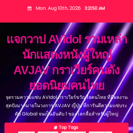
S
Mon. Aug 10th, 2026
3:21:52 AM
k
i
p
แจกวาป AVidol รวมเหล่า
t
o
นักแสดงหนังผู้ใหญ่
c
o
AVJAV กราเวียร์คนดัง
n
t
ยอดนิยมคนไทย
e
n
จุดรวมความแซ่บ AVIdol กราเวียร์ขวัญใจคนไทย ที่มีผลงาน
t
สุดปังมากมายในวงการ AVJAV ญี่ปุ่น ที่การันตีความแซ่บระ
ดับ Global จนเป็นอันดับ 1 ของโลกสื่อสำหรับผู้ใหญ่
Top Tags