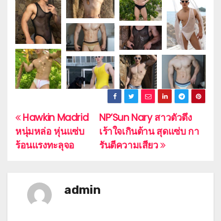
Hawkin Madrid
NP’Sun Nary สาวตัวตึง
P
หนุ่มหล่อ หุ่นแซ่บ
เร้าใจเกินต้าน สุดแซ่บ กา
o
ร้อนแรงทะลุจอ
รันตีความเสียว
s
t
admin
n
a