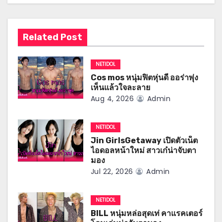
v
i
Related Post
g
NETIDOL
a
Cos mos หนุ่มฟิตหุ่นดี ออร่าพุ่ง
เห็นแล้วใจละลาย
t
Aug 4, 2026
Admin
i
NETIDOL
o
Jin GirlsGetaway เปิดตัวเน็ต
ไอดอลหน้าใหม่ สาวเก๋น่าจับตา
n
มอง
Jul 22, 2026
Admin
NETIDOL
BILL หนุ่มหล่อสุดเท่ คาแรคเตอร์