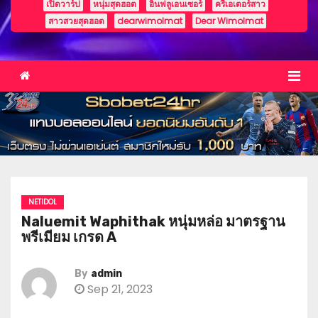
เปิดวาร์ป
หนุ่มสุดฮอต
อินฟลูเอนเซอร์
ครีเอเตอร์สาว
สาวสวยสุดฮอต
dearwimolmat
Dear Wimolmat
NETIDOL
Naluemit Waphithak หนุ่มหล่อ มาตรฐาน
พรีเมียม เกรด A
By
admin
Sep 21, 2023