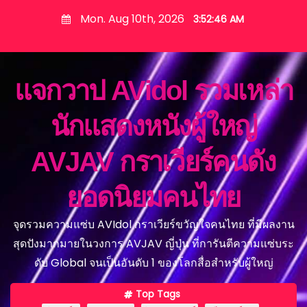
S
Mon. Aug 10th, 2026
3:52:47 AM
k
i
p
แจกวาป AVidol รวมเหล่า
t
o
นักแสดงหนังผู้ใหญ่
c
o
AVJAV กราเวียร์คนดัง
n
t
ยอดนิยมคนไทย
e
n
จุดรวมความแซ่บ AVIdol กราเวียร์ขวัญใจคนไทย ที่มีผลงาน
t
สุดปังมากมายในวงการ AVJAV ญี่ปุ่น ที่การันตีความแซ่บระ
ดับ Global จนเป็นอันดับ 1 ของโลกสื่อสำหรับผู้ใหญ่
Top Tags