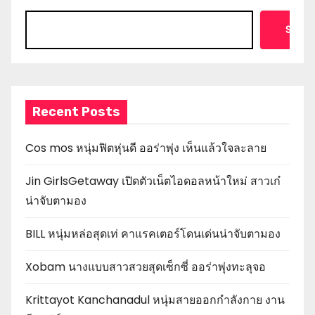
Searc
Recent Posts
Cos mos หนุ่มฟิตหุ่นดี ออร่าพุ่ง เห็นแล้วใจละลาย
Jin GirlsGetaway เปิดตัวเน็ตไอดอลหน้าใหม่ สาวเก๋
น่าจับตามอง
BILL หนุ่มหล่อสุดเท่ คาแรคเตอร์โดนเด่นน่าจับตามอง
Xobam นางแบบสาวสวยสุดเซ็กซี่ ออร่าพุ่งทะลุจอ
Krittayot Kanchanadul หนุ่มสายออกกำลังกาย งาน