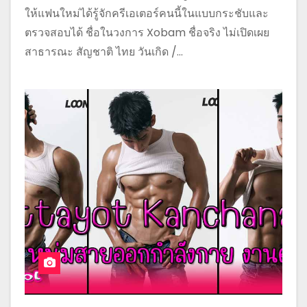
ให้แฟนใหม่ได้รู้จักครีเอเตอร์คนนี้ในแบบกระชับและ
ตรวจสอบได้ ชื่อในวงการ Xobam ชื่อจริง ไม่เปิดเผย
สาธารณะ สัญชาติ ไทย วันเกิด /…