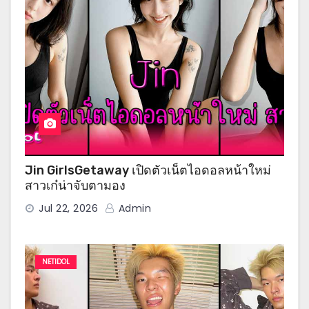
Jin GirlsGetaway เปิดตัวเน็ตไอดอลหน้าใหม่
สาวเก๋น่าจับตามอง
Jul 22, 2026
Admin
NETIDOL