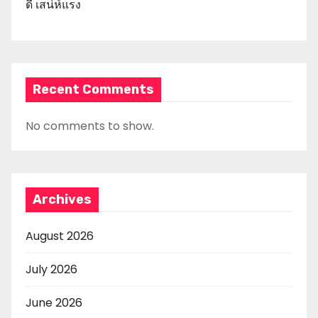
ดี เสน่ห์แรง
Recent Comments
No comments to show.
Archives
August 2026
July 2026
June 2026