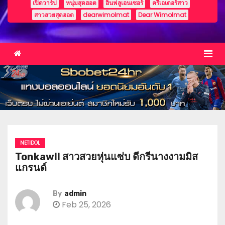
เปิดวาร์ป
หนุ่มสุดฮอต
อินฟลูเอนเซอร์
ครีเอเตอร์สาว
สาวสวยสุดฮอต
dearwimolmat
Dear Wimolmat
NETIDOL
Tonkawll สาวสวยหุ่นแซ่บ ดีกรีนางงามมิส
แกรนด์
By
admin
Feb 25, 2026