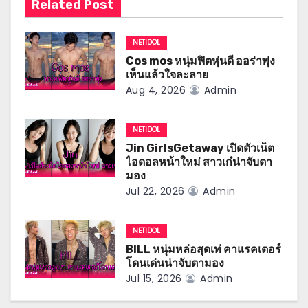
Related Post
g
a
NETIDOL
Cos mos หนุ่มฟิตหุ่นดี ออร่าพุ่ง
t
เห็นแล้วใจละลาย
Aug 4, 2026
Admin
i
o
NETIDOL
n
Jin GirlsGetaway เปิดตัวเน็ต
ไอดอลหน้าใหม่ สาวเก๋น่าจับตา
มอง
Jul 22, 2026
Admin
NETIDOL
BILL หนุ่มหล่อสุดเท่ คาแรคเตอร์
โดนเด่นน่าจับตามอง
Jul 15, 2026
Admin