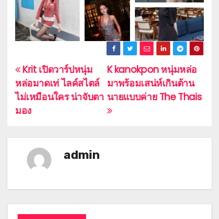
Krit เปิดวาร์ปหนุ่ม
K kanokpon หนุ่มหล่อ
P
หล่อมาดเท่ ไลค์สไตล์
มาพร้อมเสน่ห์เกินต้าน
o
ไม่เหมือนใคร น่าจับตา
นายแบบค่าย The Thais
s
มอง
t
n
admin
a
v
i