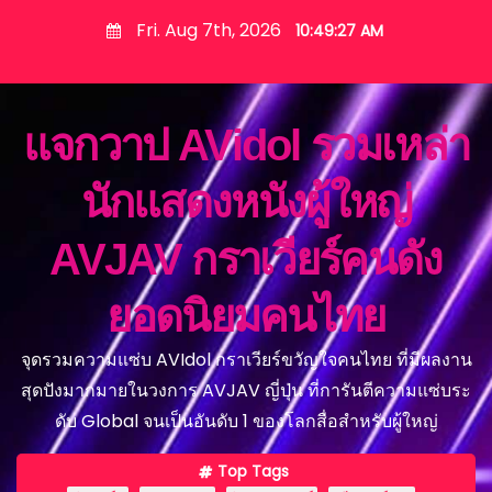
S
Fri. Aug 7th, 2026
10:49:29 AM
k
i
p
แจกวาป AVidol รวมเหล่า
t
o
นักแสดงหนังผู้ใหญ่
c
o
AVJAV กราเวียร์คนดัง
n
t
ยอดนิยมคนไทย
e
n
จุดรวมความแซ่บ AVIdol กราเวียร์ขวัญใจคนไทย ที่มีผลงาน
t
สุดปังมากมายในวงการ AVJAV ญี่ปุ่น ที่การันตีความแซ่บระ
ดับ Global จนเป็นอันดับ 1 ของโลกสื่อสำหรับผู้ใหญ่
Top Tags